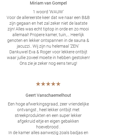
Miriam van Gompel
1 woord ‘WAUW’
Voor de allereerste keer dat we naar een B&B
zijn gegaan en het zal zeker niet de laatste
zijn! Alles was echt tiptop in orde en zo mooi
allemaal! Propere kamer, tuin,… Heerlijk
genoten en lekker ontspannen in de sauna &
jacuzzi.. Wij zijn nu helemaal ‘ZEN’
Dankuwel Eva & Roger voor lekkere ontbijt
waar jullie zoveel moeite in hebben gestoken!
Ons zie je zeker nog eens terug!
Geert Vanschaemelhout
Een hoge afwerkingsgraad, zeer vriendelijke
ontvangst , heel lekker ontbijt met
streekprodukten en een super lekker
afgekruid eitje en eigen gebakken
hoevebrood .
In de kamer alles aanwezig zoals badjas en