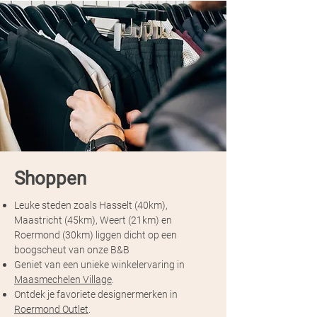
Shoppen
Leuke steden zoals Hasselt (40km),
Maastricht (45km), Weert (21km) en
Roermond (30km) liggen dicht op een
boogscheut van onze B&B
Geniet van een unieke winkelervaring in
Maasmechelen Village
.
Ontdek je favoriete designermerken in
Roermond Outlet
.