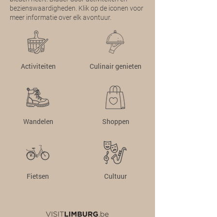
bezienswaardigheden. Klik op de iconen voor
meer informatie over elk avontuur.
Activiteiten
Culinair genieten
Wandelen
Shoppen
Fietsen
Cultuur